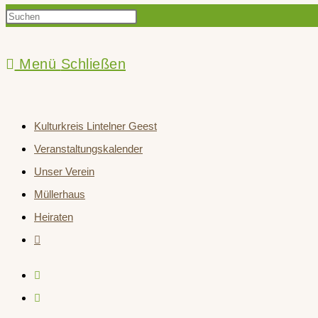
Press
Suche
Escape
to
Menü
Schließen
close
umschalten
the
Kulturkreis Lintelner Geest
search
Veranstaltungskalender
panel.
Unser Verein
Müllerhaus
Heiraten
Website-
Suche
umschalten