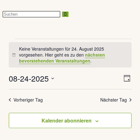
Diese
Website
durchsuchen
Veranstaltungen
Keine Veranstaltungen für 24. August 2025
für
vorgesehen. Hier geht es zu den
nächsten
Hinweis
bevorstehenden Veranstaltungen
.
24.
August
08-24-2025
Veran
Ansich
2025
Tag
Ansic
Naviga
Datum
Navig
wählen.
Vorheriger Tag
Nächster Tag
Kalender abonnieren