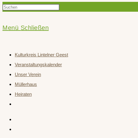
Press
Suche
Escape
to
Menü
Schließen
close
umschalten
the
Kulturkreis Lintelner Geest
search
Veranstaltungskalender
panel.
Unser Verein
Müllerhaus
Heiraten
Website-
Suche
umschalten