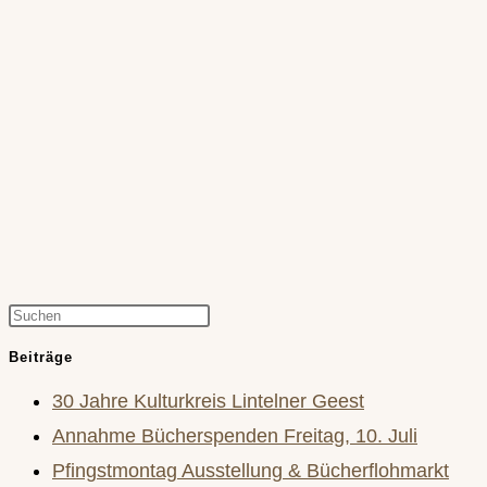
Press
Escape
Beiträge
to
30 Jahre Kulturkreis Lintelner Geest
close
Annahme Bücherspenden Freitag, 10. Juli
the
Pfingstmontag Ausstellung & Bücherflohmarkt