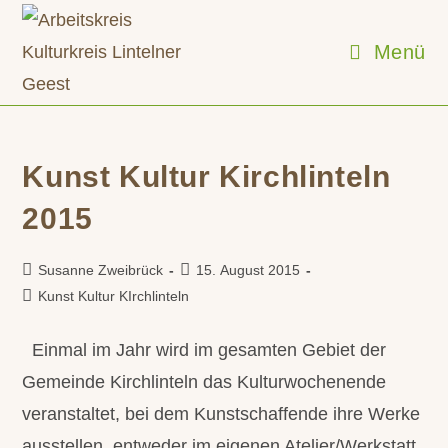
Zum
Inhalt
Menü
springen
Kunst Kultur Kirchlinteln
2015
Beitrags-
Beitrag
Susanne Zweibrück
15. August 2015
Autor:
veröffentlicht:
Beitrags-
Kunst Kultur KIrchlinteln
Kategorie:
Einmal im Jahr wird im gesamten Gebiet der
Gemeinde Kirchlinteln das Kulturwochenende
veranstaltet, bei dem Kunstschaffende ihre Werke
ausstellen, entweder im eigenen Atelier/Werkstatt