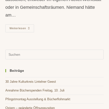
oder in Gemeinschaftsräumen. Niemand hätte
am…
Kunst
Weiterlesen
Kultur
Kirchlinteln
2015
Pre
Es
to
clo
Beiträge
the
30 Jahre Kulturkreis Lintelner Geest
sea
pan
Annahme Bücherspenden Freitag, 10. Juli
Pfingstmontag Ausstellung & Bücherflohmarkt
Ostern – geänderte Öffnungszeiten