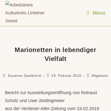
Zum
Inhalt
Menü
springen
Marionetten in lebendiger
Vielfalt
Beitrags-
Beitrag
Beitrags-
Susanne Zweibrück
19. Februar 2019
Allgemein
Autor:
veröffentlicht:
Kategorie:
Bericht zur Ausstellungseröffnung von Rotraud
Scholz und Uwe Jöstlingmeier
aus der Verdener-Aller-Zeitung vom 19.02.2019