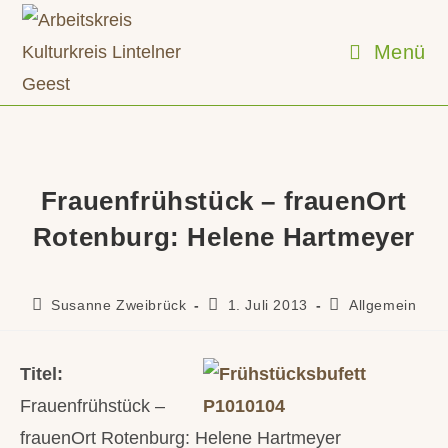
Zum
Inhalt
Menü
springen
Frauenfrühstück – frauenOrt
Rotenburg: Helene Hartmeyer
Beitrags-
Beitrag
Beitrags-
Susanne Zweibrück
1. Juli 2013
Allgemein
Autor:
veröffentlicht:
Kategorie:
Titel:
Frauenfrühstück –
frauenOrt Rotenburg: Helene Hartmeyer