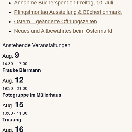
Annahme Bücherspenden Freitag, 10. Juli
the
Pfingstmontag Ausstellung & Bücherflohmarkt
search
Ostern – geänderte Öffnungszeiten
panel.
Neues und Altbewährtes beim Ostermarkt
Anstehende Veranstaltungen
9
Aug.
14:30
-
17:00
Frauke Biermann
12
Aug.
19:30
-
21:00
Fotogruppe im Müllerhaus
15
Aug.
10:00
-
11:30
Trauung
16
Aug.