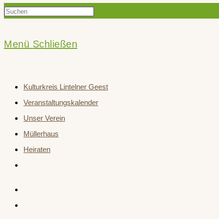
Press
Suche
Escape
to
Menü
Schließen
close
umschalten
the
Kulturkreis Lintelner Geest
search
Veranstaltungskalender
panel.
Unser Verein
Müllerhaus
Heiraten
Website-
Suche
umschalten