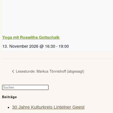
Yoga mit Roswitha Gottschalk
13. November 2026 @ 16:30
-
19:00
Lesestunde: Markus Tönnishoff (abgesagt)
Press
Escape
Beiträge
to
30 Jahre Kulturkreis Lintelner Geest
close