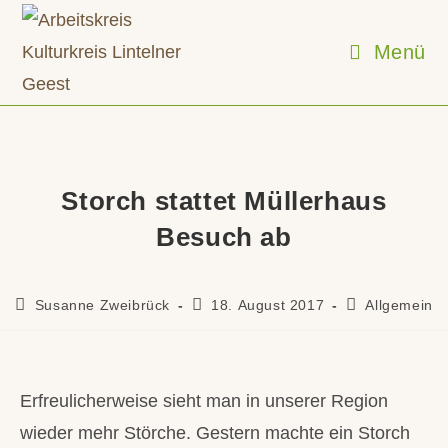
Zum
Inhalt
Menü
springen
Storch stattet Müllerhaus
Besuch ab
Beitrags-
Beitrag
Beitrags-
Susanne Zweibrück
18. August 2017
Allgemein
Autor:
veröffentlicht:
Kategorie:
Erfreulicherweise sieht man in unserer Region
wieder mehr Störche. Gestern machte ein Storch