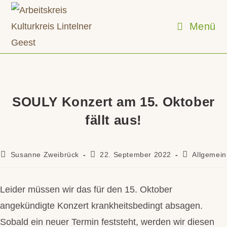
Zum
Inhalt
Menü
springen
SOULY Konzert am 15. Oktober
fällt aus!
Beitrags-
Beitrag
Beitrags-
Susanne Zweibrück
22. September 2022
Allgemein
Autor:
veröffentlicht:
Kategorie:
Leider müssen wir das für den 15. Oktober
angekündigte Konzert krankheitsbedingt absagen.
Sobald ein neuer Termin feststeht, werden wir diesen