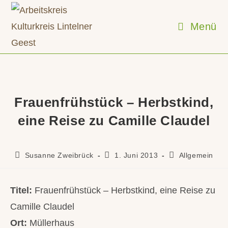
Zum
Inhalt
Menü
springen
Frauenfrühstück – Herbstkind,
eine Reise zu Camille Claudel
Beitrags-
Beitrag
Beitrags-
Susanne Zweibrück
1. Juni 2013
Allgemein
Autor:
veröffentlicht:
Kategorie:
Titel:
Frauenfrühstück – Herbstkind, eine Reise zu
Camille Claudel
Ort:
Müllerhaus