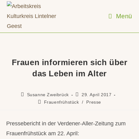
Zum
Inhalt
Menü
springen
Frauen informieren sich über
das Leben im Alter
Beitrags-
Beitrag
Susanne Zweibrück
29. April 2017
Autor:
veröffentlicht:
Beitrags-
Frauenfrühstück
/
Presse
Kategorie:
Pressebericht in der Verdener-Aller-Zeitung zum
Frauenfrühstück am 22. April: