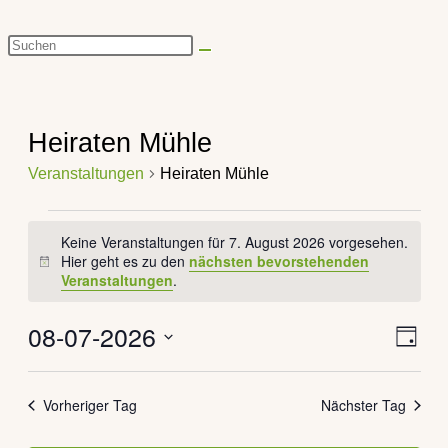
Diese
Website
durchsuchen
Heiraten Mühle
Veranstaltungen
Heiraten Mühle
Veranstaltungen
Keine Veranstaltungen für 7. August 2026 vorgesehen.
für
Hier geht es zu den
nächsten bevorstehenden
Hinweis
7.
Veranstaltungen
.
August
08-07-2026
Veran
Ansich
2026
Tag
Ansic
Naviga
Datum
Navig
wählen.
Vorheriger Tag
Nächster Tag