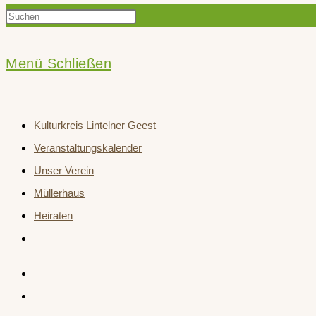
Press
Suche
Escape
to
Menü
Schließen
close
umschalten
the
Kulturkreis Lintelner Geest
search
Veranstaltungskalender
panel.
Unser Verein
Müllerhaus
Heiraten
Website-
Suche
umschalten