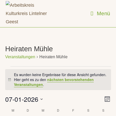
Zum
Inhalt
Menü
springen
Heiraten Mühle
Veranstaltungen
Heiraten Mühle
Veranstaltungen
Es wurden keine Ergebnisse für diese Ansicht gefunden.
Hier geht es zu den
nächsten bevorstehenden
H
Veranstaltungen
.
i
n
w
07-01-2026
V
A
e
M
e
n
i
o
D
r
M
MONTAG
D
DIENSTAG
M
MITTWOCH
D
DONNERSTAG
F
FREITAG
S
SAMSTAG
S
SONN
K
s
n
s
a