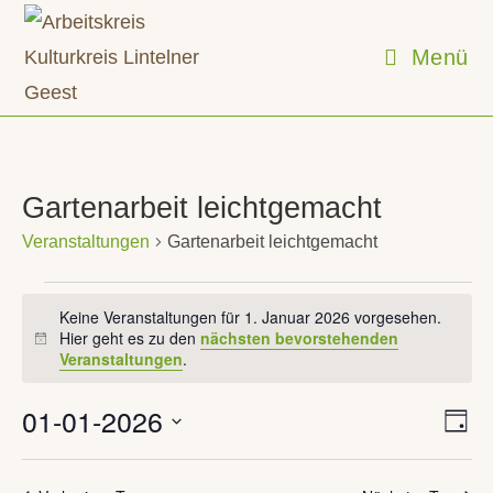
Zum
Inhalt
Menü
springen
Gartenarbeit leichtgemacht
Veranstaltungen
Gartenarbeit leichtgemacht
Veranstaltungen
für
Keine Veranstaltungen für 1. Januar 2026 vorgesehen.
1.
Hier geht es zu den
nächsten bevorstehenden
H
Januar
Veranstaltungen
.
i
2026
n
w
01-01-2026
V
A
e
T
e
n
i
a
D
r
s
g
s
a