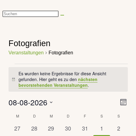
Diese
Website
durchsuchen
Fotografien
Veranstaltungen
Fotografien
Veranstaltungen
Es wurden keine Ergebnisse für diese Ansicht
gefunden. Hier geht es zu den
nächsten
Hinweis
bevorstehenden Veranstaltungen
.
08-08-2026
Veran
Ansich
Monat
Ansic
Naviga
Datum
Navig
Kalender
M
MONTAG
D
DIENSTAG
M
MITTWOCH
D
DONNERSTAG
F
FREITAG
S
SAMSTAG
S
SONNTA
wählen.
von
0
0
0
0
0
0
0
27
28
29
30
31
1
2
Veranstaltungen