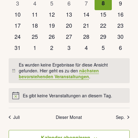
Veranstaltungen
Veranstaltungen
Veranstaltungen
Veranstaltungen
Veranstaltungen
Veranstaltung
Veranst
0
0
0
0
0
0
0
3
4
5
6
7
8
9
Veranstaltungen
Veranstaltungen
Veranstaltungen
Veranstaltungen
Veranstaltungen
Veranstaltun
Veranst
0
0
0
0
0
0
0
10
11
12
13
14
15
16
Veranstaltungen
Veranstaltungen
Veranstaltungen
Veranstaltungen
Veranstaltungen
Veranstaltunge
Veranst
0
0
0
0
0
0
0
17
18
19
20
21
22
23
Veranstaltungen
Veranstaltungen
Veranstaltungen
Veranstaltungen
Veranstaltungen
Veranstaltunge
Veranst
0
0
0
0
0
0
0
24
25
26
27
28
29
30
Veranstaltungen
Veranstaltungen
Veranstaltungen
Veranstaltungen
Veranstaltungen
Veranstaltunge
Veranst
0
0
0
0
0
0
0
31
1
2
3
4
5
6
Veranstaltungen
Veranstaltungen
Veranstaltungen
Veranstaltungen
Veranstaltungen
Veranstaltung
Veranst
Es wurden keine Ergebnisse für diese Ansicht
gefunden. Hier geht es zu den
nächsten
Hinweis
bevorstehenden Veranstaltungen
.
Es gibt keine Veranstaltungen an diesem Tag.
Hinweis
Juli
Dieser Monat
Sep.
Kalender abonnieren