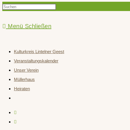
Press
Suche
Escape
to
Menü
Schließen
close
umschalten
the
Kulturkreis Lintelner Geest
search
Veranstaltungskalender
panel.
Unser Verein
Müllerhaus
Heiraten
Website-
Suche
umschalten