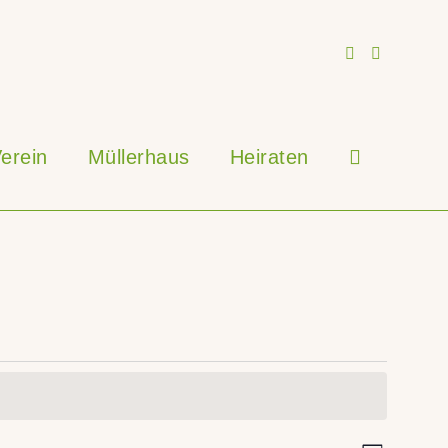
erein
Müllerhaus
Heiraten
Website-
Suche
umschalten