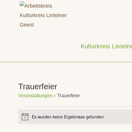
Zum
Inhalt
springen
Kulturkreis Lintel
Trauerfeier
Veranstaltungen
Trauerfeier
Veranstaltungen
Es wurden keine Ergebnisse gefunden.
H
i
n