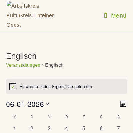
Zum
Inhalt
Menü
springen
Englisch
Veranstaltungen
Englisch
Veranstaltungen
Es wurden keine Ergebnisse gefunden.
H
i
n
06-01-2026
V
A
w
M
e
e
n
o
D
r
i
M
MONTAG
D
DIENSTAG
M
MITTWOCH
D
DONNERSTAG
F
FREITAG
S
SAMSTAG
S
SONN
K
n
s
a
s
a
a
a
0
0
0
0
0
0
0
1
2
3
4
5
6
7
i
n
t
t