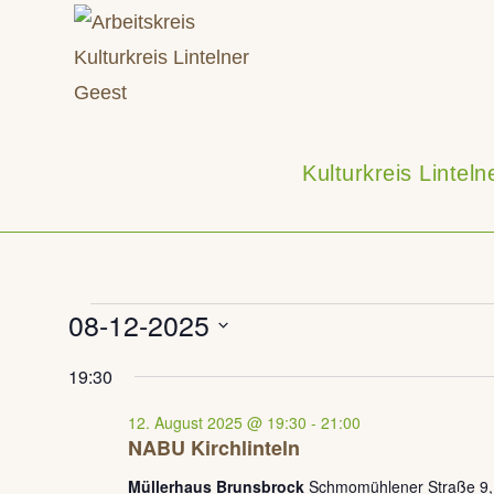
Zum
Inhalt
springen
Kulturkreis Lintel
Veranstaltungen
08-12-2025
für
12.
D
19:30
August
a
2025
12. August 2025 @ 19:30
-
21:00
t
NABU Kirchlinteln
u
Müllerhaus Brunsbrock
Schmomühlener Straße 9, K