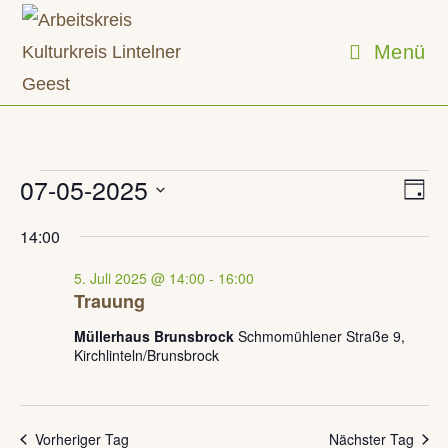
Zum
Inhalt
Menü
springen
Veranstaltungen
07-05-2025
V
A
T
für
e
n
5.
a
D
r
14:00
Juli
g
s
a
a
2025
i
n
5. Juli 2025 @ 14:00
-
16:00
t
s
Trauung
c
t
u
h
Müllerhaus Brunsbrock
Schmomühlener Straße 9,
a
m
Kirchlinteln/Brunsbrock
t
l
w
e
t
u
n
ä
n
Vorheriger Tag
Nächster Tag
-
h