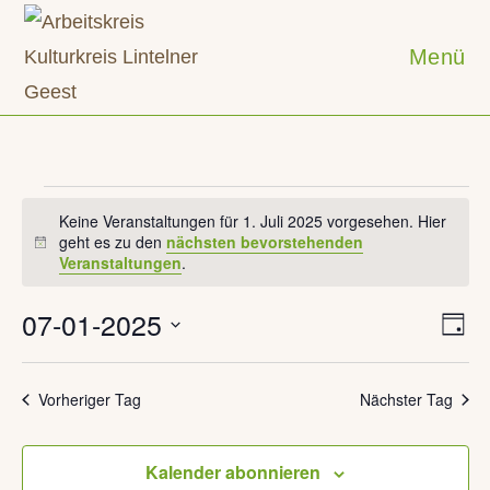
Zum
Inhalt
Menü
springen
Veranstaltungen
für
Keine Veranstaltungen für 1. Juli 2025 vorgesehen. Hier
1.
geht es zu den
nächsten bevorstehenden
H
Juli
Veranstaltungen
.
i
2025
n
w
07-01-2025
V
A
e
T
e
n
i
a
D
r
s
g
s
a
a
Vorheriger Tag
Nächster Tag
i
n
t
s
c
t
u
Kalender abonnieren
h
a