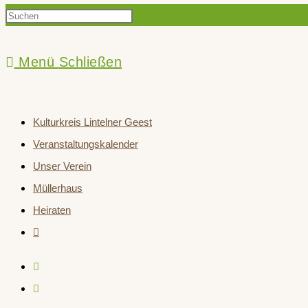
Press
Suche
Escape
to
Menü
Schließen
close
umschalten
the
Kulturkreis Lintelner Geest
search
Veranstaltungskalender
panel.
Unser Verein
Müllerhaus
Heiraten
Website-
Suche
umschalten