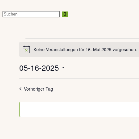
Diese
Website
durchsuchen
Veranstaltungen
Keine Veranstaltungen für 16. Mai 2025 vorgesehen. 
für
Hinweis
16.
05-16-2025
Mai
Datum
2025
wählen.
Vorheriger Tag