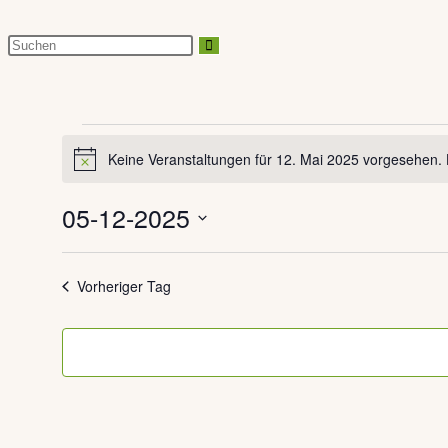
Diese
Website
durchsuchen
Veranstaltungen
Keine Veranstaltungen für 12. Mai 2025 vorgesehen. 
für
Hinweis
12.
05-12-2025
Mai
Datum
2025
wählen.
Vorheriger Tag