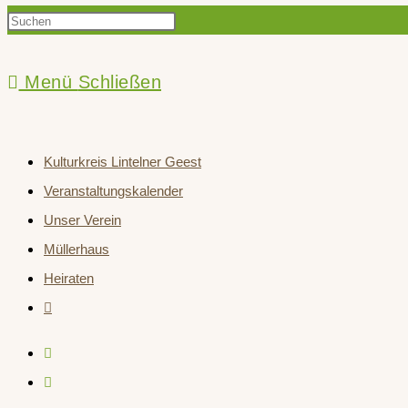
Press
Suche
Escape
to
Menü
Schließen
close
umschalten
the
Kulturkreis Lintelner Geest
search
Veranstaltungskalender
panel.
Unser Verein
Müllerhaus
Heiraten
Website-
Suche
umschalten