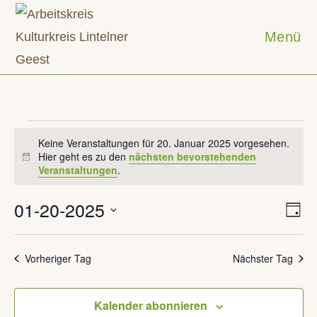
Zum
Inhalt
Menü
springen
Veranstaltungen
für
Keine Veranstaltungen für 20. Januar 2025 vorgesehen.
20.
Hier geht es zu den
nächsten bevorstehenden
H
Januar
Veranstaltungen
.
i
2025
n
w
01-20-2025
V
A
e
T
e
n
i
a
D
r
s
g
s
a
a
Vorheriger Tag
Nächster Tag
i
n
t
s
c
t
u
Kalender abonnieren
h
a