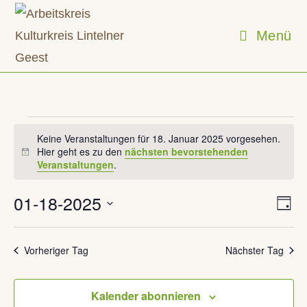
Zum
Inhalt
Menü
springen
Veranstaltungen
für
Keine Veranstaltungen für 18. Januar 2025 vorgesehen.
18.
Hier geht es zu den
nächsten bevorstehenden
H
Januar
Veranstaltungen
.
i
2025
n
w
01-18-2025
V
A
e
T
e
n
i
a
D
r
s
g
s
a
a
Vorheriger Tag
Nächster Tag
i
n
t
s
c
t
u
Kalender abonnieren
h
a