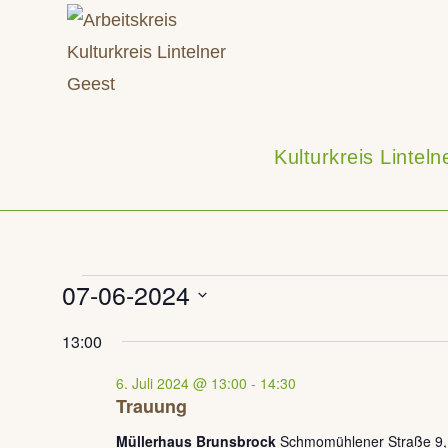
Zum
Inhalt
springen
Kulturkreis Lintel
Veranstaltungen
07-06-2024
für
6.
D
13:00
Juli
a
2024
6. Juli 2024 @ 13:00
-
14:30
t
Trauung
u
Müllerhaus Brunsbrock
Schmomühlener Straße 9, K