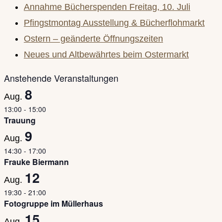
Annahme Bücherspenden Freitag, 10. Juli
the
Pfingstmontag Ausstellung & Bücherflohmarkt
search
Ostern – geänderte Öffnungszeiten
panel.
Neues und Altbewährtes beim Ostermarkt
Anstehende Veranstaltungen
8
Aug.
13:00
-
15:00
Trauung
9
Aug.
14:30
-
17:00
Frauke Biermann
12
Aug.
19:30
-
21:00
Fotogruppe im Müllerhaus
15
Aug.