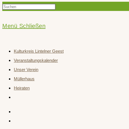
Press
Suche
Escape
to
Menü
Schließen
close
umschalten
the
Kulturkreis Lintelner Geest
search
Veranstaltungskalender
panel.
Unser Verein
Müllerhaus
Heiraten
Website-
Suche
umschalten