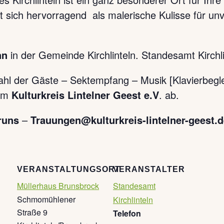
 sich hervorragend als malerische Kulisse für unv
nn
in der Gemeinde Kirchlinteln. Standesamt Kirchl
ahl der Gäste – Sektempfang – Musik [Klavierbegle
dem
Kulturkreis Lintelner Geest e.V
. ab.
runs
–
Trauungen@kulturkreis-lintelner-geest.
VERANSTALTUNGSORT
VERANSTALTER
Müllerhaus Brunsbrock
Standesamt
Schmomühlener
Kirchlinteln
Straße 9
Telefon