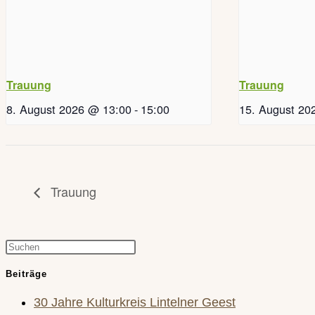
Trauung
Trauung
8. August 2026 @ 13:00
-
15:00
15. August 20
Trauung
Press
Escape
Beiträge
to
30 Jahre Kulturkreis Lintelner Geest
close