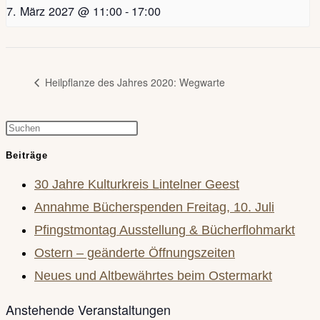
7. März 2027 @ 11:00
-
17:00
Heilpflanze des Jahres 2020: Wegwarte
Press
Escape
Beiträge
to
30 Jahre Kulturkreis Lintelner Geest
close
Annahme Bücherspenden Freitag, 10. Juli
the
Pfingstmontag Ausstellung & Bücherflohmarkt
search
Ostern – geänderte Öffnungszeiten
panel.
Neues und Altbewährtes beim Ostermarkt
Anstehende Veranstaltungen