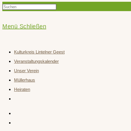
Press
Suche
Escape
to
Menü
Schließen
close
umschalten
the
Kulturkreis Lintelner Geest
search
Veranstaltungskalender
panel.
Unser Verein
Müllerhaus
Heiraten
Website-
Suche
umschalten