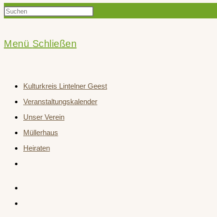
Press
Suche
Escape
to
Menü
Schließen
close
umschalten
the
Kulturkreis Lintelner Geest
search
Veranstaltungskalender
panel.
Unser Verein
Müllerhaus
Heiraten
Website-
Suche
umschalten