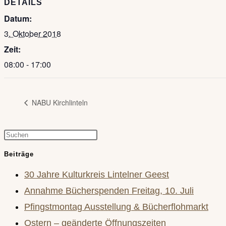
DETAILS
Datum:
3. Oktober 2018
Zeit:
08:00 - 17:00
NABU Kirchlinteln
Press
Escape
Beiträge
to
30 Jahre Kulturkreis Lintelner Geest
close
Annahme Bücherspenden Freitag, 10. Juli
the
Pfingstmontag Ausstellung & Bücherflohmarkt
search
Ostern – geänderte Öffnungszeiten