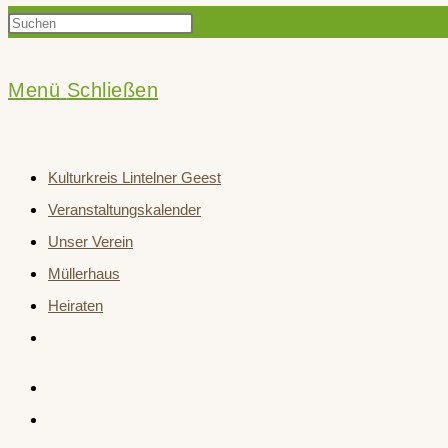
Press
Suche
Escape
to
Menü
Schließen
close
umschalten
the
Kulturkreis Lintelner Geest
search
Veranstaltungskalender
panel.
Unser Verein
Müllerhaus
Heiraten
Website-
Suche
umschalten