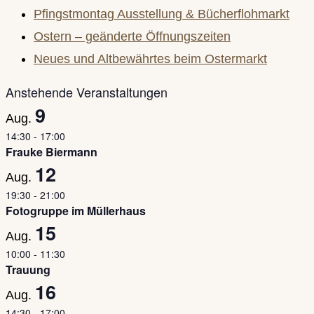
the
Pfingstmontag Ausstellung & Bücherflohmarkt
search
Ostern – geänderte Öffnungszeiten
panel.
Neues und Altbewährtes beim Ostermarkt
Anstehende Veranstaltungen
9
Aug.
14:30
-
17:00
Frauke Biermann
12
Aug.
19:30
-
21:00
Fotogruppe im Müllerhaus
15
Aug.
10:00
-
11:30
Trauung
16
Aug.
14:30
-
17:00