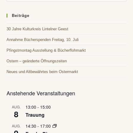
Es
to
clo
Beiträge
the
30 Jahre Kulturkreis Lintelner Geest
sea
pan
Annahme Bücherspenden Freitag, 10. Juli
Pfingstmontag Ausstellung & Bücherflohmarkt
Ostern – geänderte Öffnungszeiten
Neues und Altbewährtes beim Ostermarkt
Anstehende Veranstaltungen
13:00
-
15:00
AUG.
8
Trauung
14:30
-
17:00
AUG.
9