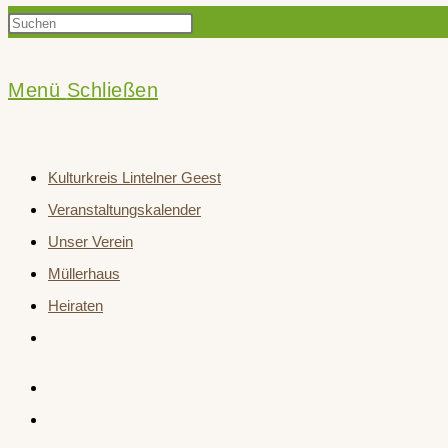
Press
Suche
Escape
to
Menü
Schließen
close
umschalten
the
Kulturkreis Lintelner Geest
search
Veranstaltungskalender
panel.
Unser Verein
Müllerhaus
Heiraten
Website-
Suche
umschalten