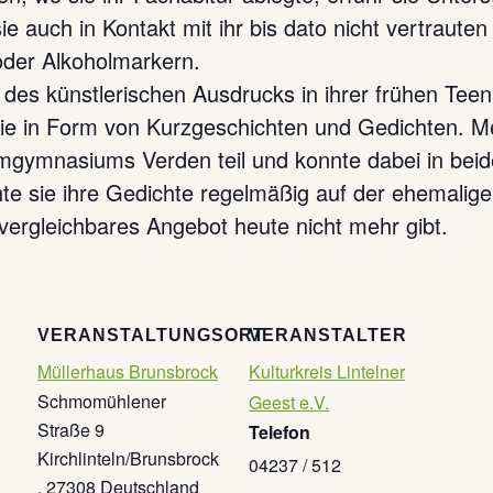
 auch in Kontakt mit ihr bis dato nicht vertrauten
 oder Alkoholmarkern.
des künstlerischen Ausdrucks in ihrer frühen Teena
sie in Form von Kurzgeschichten und Gedichten. 
mgymnasiums Verden teil und konnte dabei in beid
hte sie ihre Gedichte regelmäßig auf der ehemaligen
 vergleichbares Angebot heute nicht mehr gibt.
VERANSTALTUNGSORT
VERANSTALTER
Müllerhaus Brunsbrock
Kulturkreis Lintelner
Schmomühlener
Geest e.V.
Straße 9
Telefon
Kirchlinteln/Brunsbrock
04237 / 512
,
27308
Deutschland