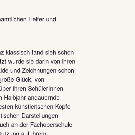
namtlichen Helfer und
nz klassisch fand sieh schon
tzt wurde sie darin von ihren
emälde und Zeichnungen schon
 große Glück, von
über ihren SchülerInnen
in Halbjahr andauernde –
esten künstlerischen Köpfe
stischen Darstellungen
 Auch an der Fachoberschule
tützung auf ihrem