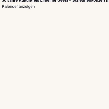
30 Jahre Kulturkreis Lintelner Geest – Scheunenkonzert 
Kalender anzeigen