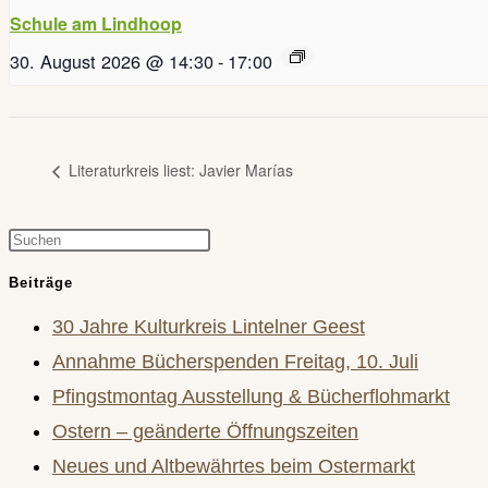
Schule am Lindhoop
30. August 2026 @ 14:30
-
17:00
Literaturkreis liest: Javier Marías
Press
Escape
Beiträge
to
30 Jahre Kulturkreis Lintelner Geest
close
Annahme Bücherspenden Freitag, 10. Juli
the
Pfingstmontag Ausstellung & Bücherflohmarkt
search
Ostern – geänderte Öffnungszeiten
panel.
Neues und Altbewährtes beim Ostermarkt