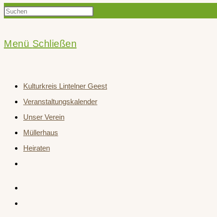
Press
Suche
Escape
to
Menü
Schließen
close
umschalten
the
Kulturkreis Lintelner Geest
search
Veranstaltungskalender
panel.
Unser Verein
Müllerhaus
Heiraten
Website-
Suche
umschalten