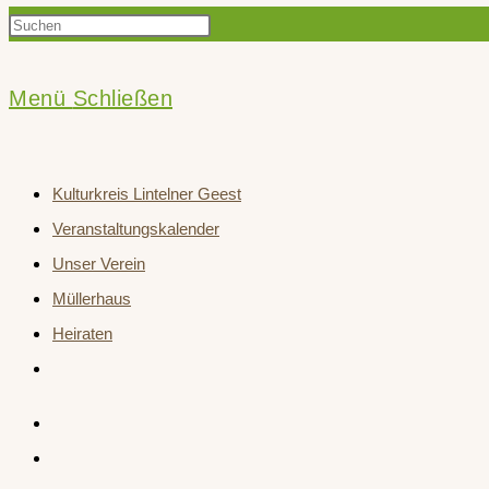
Press
Suche
Escape
to
Menü
Schließen
close
umschalten
the
Kulturkreis Lintelner Geest
search
Veranstaltungskalender
panel.
Unser Verein
Müllerhaus
Heiraten
Website-
Suche
umschalten