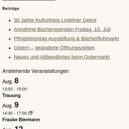
Escape
Beiträge
to
30 Jahre Kulturkreis Lintelner Geest
close
Annahme Bücherspenden Freitag, 10. Juli
the
Pfingstmontag Ausstellung & Bücherflohmarkt
search
Ostern – geänderte Öffnungszeiten
panel.
Neues und Altbewährtes beim Ostermarkt
Anstehende Veranstaltungen
8
Aug.
13:00
-
15:00
Trauung
9
Aug.
14:30
-
17:00
Frauke Biermann
12