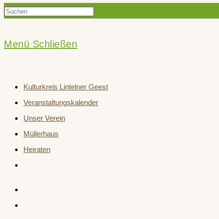
Press
Suche
Escape
to
Menü
Schließen
close
umschalten
the
Kulturkreis Lintelner Geest
search
Veranstaltungskalender
panel.
Unser Verein
Müllerhaus
Heiraten
Website-
Suche
umschalten