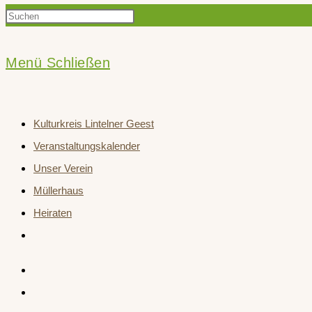
Press
Suche
Escape
to
Menü
Schließen
close
umschalten
the
Kulturkreis Lintelner Geest
search
Veranstaltungskalender
panel.
Unser Verein
Müllerhaus
Heiraten
Website-
Suche
umschalten