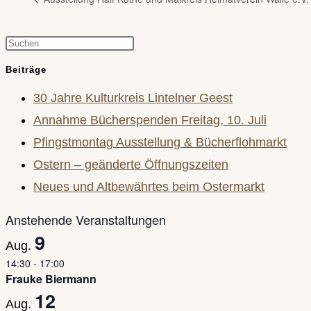
Press
Escape
Beiträge
to
30 Jahre Kulturkreis Lintelner Geest
close
Annahme Bücherspenden Freitag, 10. Juli
the
Pfingstmontag Ausstellung & Bücherflohmarkt
search
Ostern – geänderte Öffnungszeiten
panel.
Neues und Altbewährtes beim Ostermarkt
Anstehende Veranstaltungen
9
Aug.
14:30
-
17:00
Frauke Biermann
12
Aug.