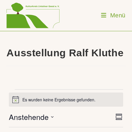
Zum
Inhalt
Menü
springen
Ausstellung Ralf Kluthe
Veranstaltungen
Es wurden keine Ergebnisse gefunden.
H
i
n
Anstehende
V
A
w
Z
e
e
n
u
D
r
i
s