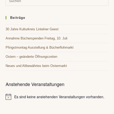
o
N
Es
a
n
to
v
i
clo
Beiträge
g
the
a
30 Jahre Kulturkreis Lintelner Geest
sea
t
pan
Annahme Bücherspenden Freitag, 10. Juli
i
o
Pfingstmontag Ausstellung & Bücherflohmarkt
n
Ostern – geänderte Öffnungszeiten
Neues und Altbewährtes beim Ostermarkt
Anstehende Veranstaltungen
Es sind keine anstehenden Veranstaltungen vorhanden.
H
i
n
w