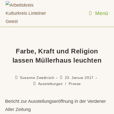
Zum
Inhalt
Menü
springen
Farbe, Kraft und Religion
lassen Müllerhaus leuchten
Beitrags-
Beitrag
Susanne Zweibrück
23. Januar 2017
Autor:
veröffentlicht:
Beitrags-
Ausstellungen
/
Presse
Kategorie:
Bericht zur Ausstellungseröffnung in der Verdener
Aller Zeitung