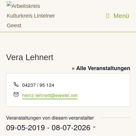
Zum
Inhalt
Menü
springen
Vera Lehnert
« Alle Veranstaltungen
T
04237 / 95 124
e
E
heinz-lehnert@ewetel.net
l
m
e
a
f
i
Veranstaltungen von diesem veranstalter
o
09-05-2019
l
 - 
08-07-2026
n