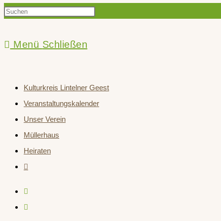
Press
Suche
Escape
to
Menü
Schließen
close
umschalten
the
Kulturkreis Lintelner Geest
search
Veranstaltungskalender
panel.
Unser Verein
Müllerhaus
Heiraten
Website-
Suche
umschalten