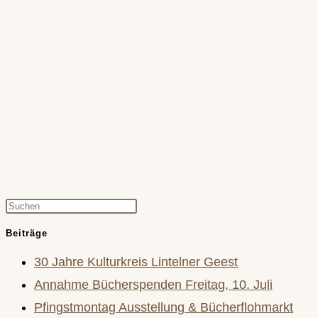
Press
Escape
Beiträge
to
30 Jahre Kulturkreis Lintelner Geest
close
Annahme Bücherspenden Freitag, 10. Juli
the
Pfingstmontag Ausstellung & Bücherflohmarkt