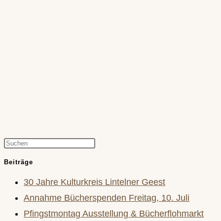
Press
Escape
Beiträge
to
30 Jahre Kulturkreis Lintelner Geest
close
Annahme Bücherspenden Freitag, 10. Juli
the
Pfingstmontag Ausstellung & Bücherflohmarkt