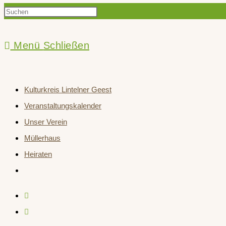
Press
Suche
Escape
to
Menü
Schließen
close
umschalten
the
Kulturkreis Lintelner Geest
search
Veranstaltungskalender
panel.
Unser Verein
Müllerhaus
Heiraten
Website-
Suche
umschalten