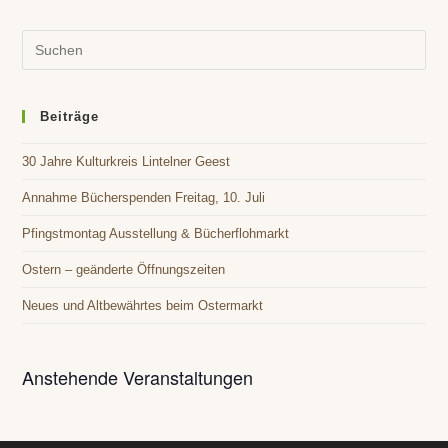
n
i
-
.
Pre
o
N
Es
a
n
to
v
i
clo
Beiträge
g
the
a
30 Jahre Kulturkreis Lintelner Geest
sea
t
pan
Annahme Bücherspenden Freitag, 10. Juli
i
o
Pfingstmontag Ausstellung & Bücherflohmarkt
n
Ostern – geänderte Öffnungszeiten
Neues und Altbewährtes beim Ostermarkt
Anstehende Veranstaltungen