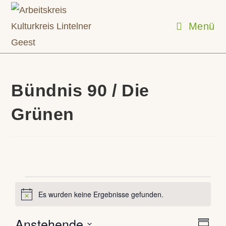
Zum
Inhalt
Menü
springen
Bündnis 90 / Die
Grünen
Veranstaltungen
Es wurden keine Ergebnisse gefunden.
H
i
n
Anstehende
V
A