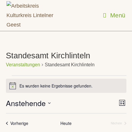
Zum
Inhalt
Menü
springen
Standesamt Kirchlinteln
Veranstaltungen
Standesamt Kirchlinteln
Veranstaltungen
Es wurden keine Ergebnisse gefunden.
H
i
n
Anstehende
V
A
w
L
e
e
n
i
D
r
i
s
s
a
s
a
Veranstaltungen
Vorherige
Heute
Nächste
t
i
Veranstalt
n
e
t