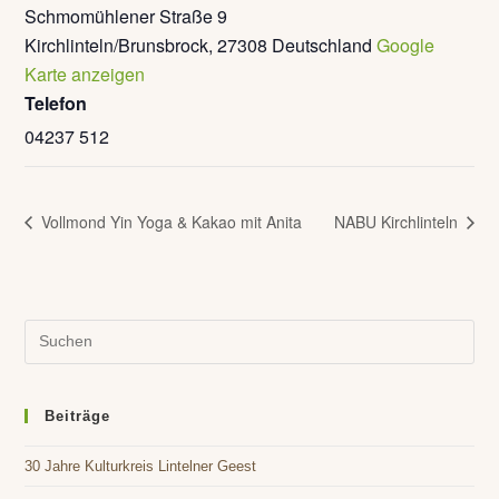
Schmomühlener Straße 9
Kirchlinteln/Brunsbrock
,
27308
Deutschland
Google
Karte anzeigen
Telefon
04237 512
Vollmond Yin Yoga & Kakao mit Anita
NABU Kirchlinteln
Pre
Es
to
clo
Beiträge
the
30 Jahre Kulturkreis Lintelner Geest
sea
pan