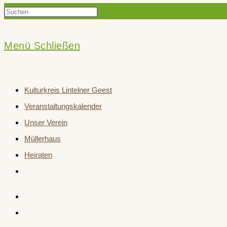
Press
Suche
Escape
to
Menü
Schließen
close
umschalten
the
Kulturkreis Lintelner Geest
search
Veranstaltungskalender
panel.
Unser Verein
Müllerhaus
Heiraten
Website-
Suche
umschalten