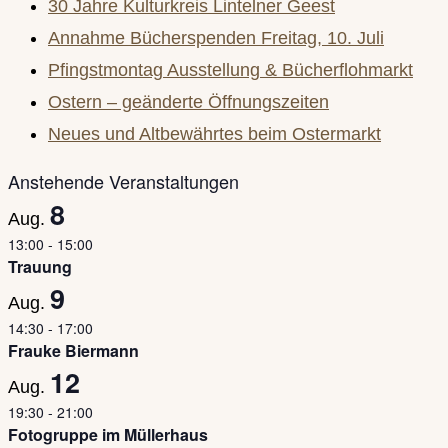
30 Jahre Kulturkreis Lintelner Geest
close
Annahme Bücherspenden Freitag, 10. Juli
the
Pfingstmontag Ausstellung & Bücherflohmarkt
search
Ostern – geänderte Öffnungszeiten
panel.
Neues und Altbewährtes beim Ostermarkt
Anstehende Veranstaltungen
8
Aug.
13:00
-
15:00
Trauung
9
Aug.
14:30
-
17:00
Frauke Biermann
12
Aug.
19:30
-
21:00
Fotogruppe im Müllerhaus