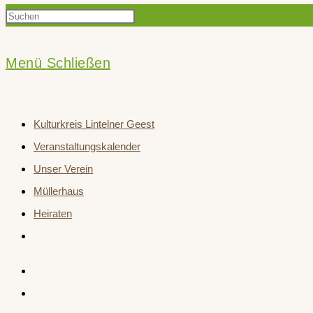
Press
Suche
Escape
to
Menü
Schließen
close
umschalten
the
Kulturkreis Lintelner Geest
search
Veranstaltungskalender
panel.
Unser Verein
Müllerhaus
Heiraten
Website-
Suche
umschalten