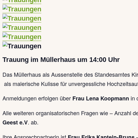
Trauung im Müllerhaus um 14:00 Uhr
Das Müllerhaus als Aussenstelle des Standesamtes Kirch
als malerische Kulisse für unvergessliche Hochzeitsa
Anmeldungen erfolgen über
in 
Frau Lena Koopmann
Alle weiteren organisatorischen Fragen wie – Anzahl d
. ab.
Geest e.V
Ihre Ansprechpartnerin ist
Frau Erika Kaptein-Bruns