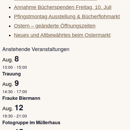
close
Annahme Bücherspenden Freitag, 10. Juli
the
Pfingstmontag Ausstellung & Bücherflohmarkt
search
Ostern – geänderte Öffnungszeiten
panel.
Neues und Altbewährtes beim Ostermarkt
Anstehende Veranstaltungen
8
Aug.
13:00
-
15:00
Trauung
9
Aug.
14:30
-
17:00
Frauke Biermann
12
Aug.
19:30
-
21:00
Fotogruppe im Müllerhaus