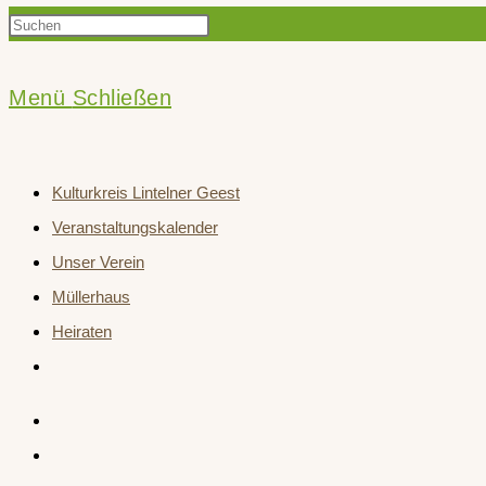
Press
Suche
Escape
to
Menü
Schließen
close
umschalten
the
Kulturkreis Lintelner Geest
search
Veranstaltungskalender
panel.
Unser Verein
Müllerhaus
Heiraten
Website-
Suche
umschalten