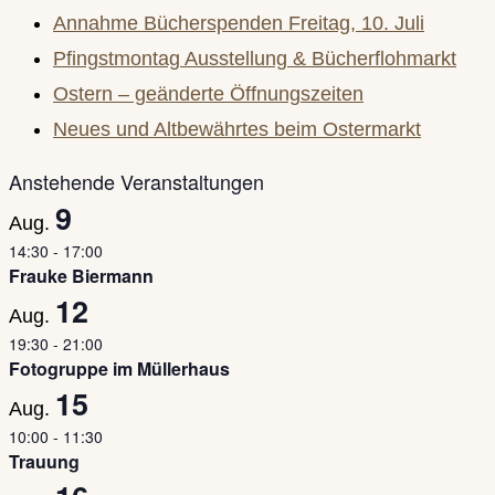
close
Annahme Bücherspenden Freitag, 10. Juli
the
Pfingstmontag Ausstellung & Bücherflohmarkt
search
Ostern – geänderte Öffnungszeiten
panel.
Neues und Altbewährtes beim Ostermarkt
Anstehende Veranstaltungen
9
Aug.
14:30
-
17:00
Frauke Biermann
12
Aug.
19:30
-
21:00
Fotogruppe im Müllerhaus
15
Aug.
10:00
-
11:30
Trauung