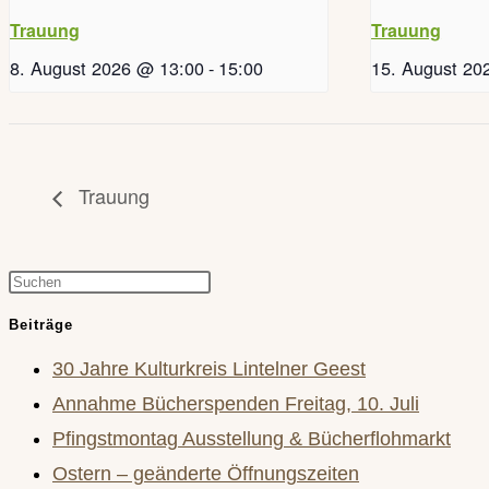
Trauung
Trauung
8. August 2026 @ 13:00
-
15:00
15. August 20
Trauung
Press
Escape
Beiträge
to
30 Jahre Kulturkreis Lintelner Geest
close
Annahme Bücherspenden Freitag, 10. Juli
the
Pfingstmontag Ausstellung & Bücherflohmarkt
search
Ostern – geänderte Öffnungszeiten