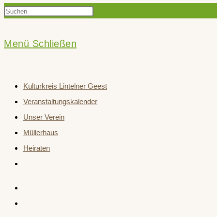
Press
Suche
Escape
to
Menü
Schließen
close
umschalten
the
Kulturkreis Lintelner Geest
search
Veranstaltungskalender
panel.
Unser Verein
Müllerhaus
Heiraten
Website-
Suche
umschalten