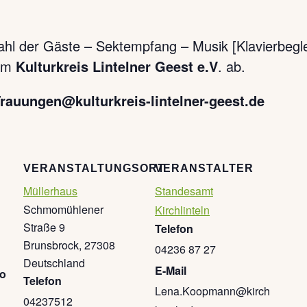
ahl der Gäste – Sektempfang – Musik [Klavierbegle
dem
Kulturkreis Lintelner Geest e.V
. ab.
rauungen@kulturkreis-lintelner-geest.de
VERANSTALTUNGSORT
VERANSTALTER
Müllerhaus
Standesamt
Schmomühlener
Kirchlinteln
Straße 9
Telefon
Brunsbrock
,
27308
04236 87 27
Deutschland
E-Mail
go
Telefon
Lena.Koopmann@kirch
04237512