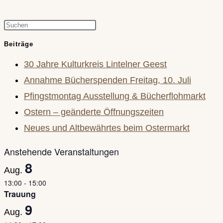
Press
Escape
Beiträge
to
30 Jahre Kulturkreis Lintelner Geest
close
Annahme Bücherspenden Freitag, 10. Juli
the
Pfingstmontag Ausstellung & Bücherflohmarkt
search
Ostern – geänderte Öffnungszeiten
panel.
Neues und Altbewährtes beim Ostermarkt
Anstehende Veranstaltungen
8
Aug.
13:00
-
15:00
Trauung
9
Aug.