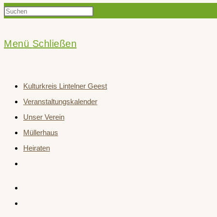
Press
Suche
Escape
to
Menü
Schließen
close
umschalten
the
Kulturkreis Lintelner Geest
search
Veranstaltungskalender
panel.
Unser Verein
Müllerhaus
Heiraten
Website-
Suche
umschalten