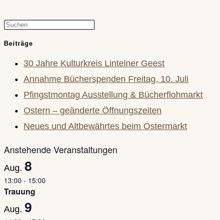
Press
Escape
Beiträge
to
30 Jahre Kulturkreis Lintelner Geest
close
Annahme Bücherspenden Freitag, 10. Juli
the
Pfingstmontag Ausstellung & Bücherflohmarkt
search
Ostern – geänderte Öffnungszeiten
panel.
Neues und Altbewährtes beim Ostermarkt
Anstehende Veranstaltungen
8
Aug.
13:00
-
15:00
Trauung
9
Aug.