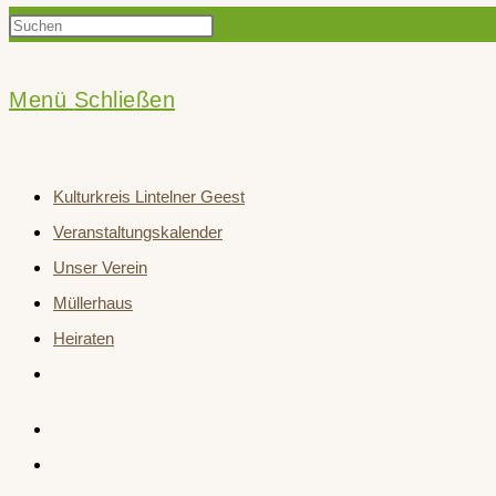
Press
Suche
Escape
to
Menü
Schließen
close
umschalten
the
Kulturkreis Lintelner Geest
search
Veranstaltungskalender
panel.
Unser Verein
Müllerhaus
Heiraten
Website-
Suche
umschalten