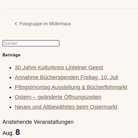
Fotogruppe im Müllerhaus
Press
Escape
Beiträge
to
30 Jahre Kulturkreis Lintelner Geest
close
Annahme Bücherspenden Freitag, 10. Juli
the
Pfingstmontag Ausstellung & Bücherflohmarkt
search
Ostern – geänderte Öffnungszeiten
panel.
Neues und Altbewährtes beim Ostermarkt
Anstehende Veranstaltungen
8
Aug.