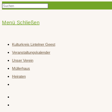
Press
Suche
Escape
to
Menü
Schließen
close
umschalten
the
Kulturkreis Lintelner Geest
search
Veranstaltungskalender
panel.
Unser Verein
Müllerhaus
Heiraten
Website-
Suche
umschalten