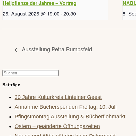
Heilpflanze der Jahres – Vortrag
NABU 
26. August 2026 @ 19:00
-
20:30
8. Se
Ausstellung Petra Rumpsfeld
Press
Escape
Beiträge
to
30 Jahre Kulturkreis Lintelner Geest
close
Annahme Bücherspenden Freitag, 10. Juli
the
Pfingstmontag Ausstellung & Bücherflohmarkt
search
Ostern – geänderte Öffnungszeiten
panel.
Neues und Altbewährtes beim Ostermarkt