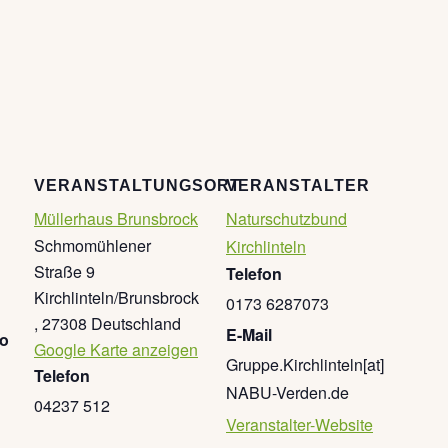
VERANSTALTUNGSORT
VERANSTALTER
Müllerhaus Brunsbrock
Naturschutzbund
Schmomühlener
Kirchlinteln
Straße 9
Telefon
Kirchlinteln/Brunsbrock
0173 6287073
,
27308
Deutschland
E-Mail
go
Google Karte anzeigen
Gruppe.Kirchlinteln[at]
Telefon
NABU-Verden.de
04237 512
Veranstalter-Website